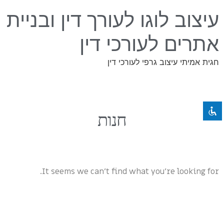
עיצוב לוגו לעורך דין ובניית
אתרים לעורכי דין
השבת את ההבזקים
visibility_off
חגית אמיתי עיצוב גרפי לעורכי דין
ניווט במקלדת
keyboard
סמן כותרות
title
צבע רקע
settings
חנות
זום (הקטנה)
zoom_out
זום (הגדלה)
zoom_in
הקטנת גופן
remove_circle_outline
It seems we can't find what you're looking for.
הגדלת גופן
add_circle_outline
גופן קריא
spellcheck